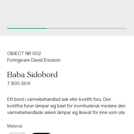
OBJECT NR 002
Formgivare
David Ericsson
Baba Sidobord
Ordinarie
7 800 SEK
pris
Ett bord i värmebehandlad ask eller kvistfri furu. Den
kvistfria furun lämpar sig bäst för inomhusbruk medans den
värmebehandlade asken lämpar sig likaväl för inne som ute.
Material