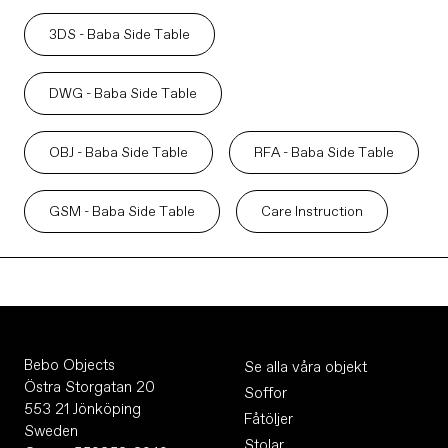
3DS - Baba Side Table
DWG - Baba Side Table
OBJ - Baba Side Table
RFA - Baba Side Table
GSM - Baba Side Table
Care Instruction
Bebo Objects
Se alla våra objekt
Östra Storgatan 20
Soffor
553 21 Jönköping
Fåtöljer
Sweden
Stolar