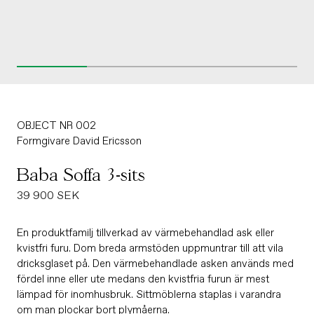
OBJECT NR 002
Formgivare
David Ericsson
Baba Soffa 3-sits
Ordinarie
39 900 SEK
pris
En produktfamilj tillverkad av värmebehandlad ask eller
kvistfri furu. Dom breda armstöden uppmuntrar till att vila
dricksglaset på. Den värmebehandlade asken används med
fördel inne eller ute medans den kvistfria furun är mest
lämpad för inomhusbruk. Sittmöblerna staplas i varandra
om man plockar bort plymåerna.