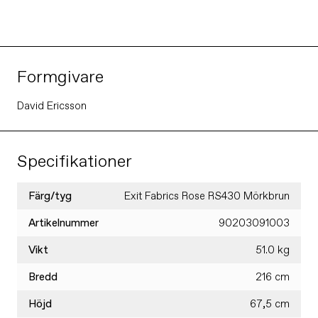
3-
3-
sits
sits
Formgivare
David Ericsson
Specifikationer
Färg/tyg
Exit Fabrics Rose RS430 Mörkbrun
Artikelnummer
90203091003
Vikt
51.0 kg
Bredd
216 cm
Höjd
67,5 cm