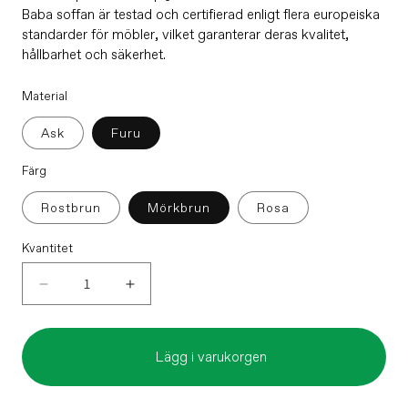
Baba soffan är testad och certifierad enligt flera europeiska
standarder för möbler, vilket garanterar deras kvalitet,
hållbarhet och säkerhet.
Material
Ask
Furu
Färg
Rostbrun
Mörkbrun
Rosa
Kvantitet
Minska
Öka
kvantitet
kvantitet
för
för
Lägg i varukorgen
Baba
Baba
Soffa
Soffa