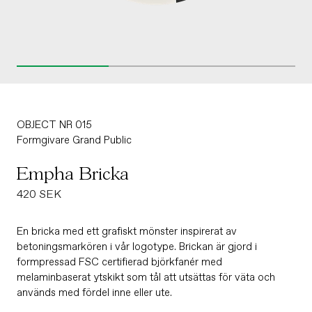
OBJECT NR 015
Formgivare
Grand Public
Empha Bricka
Ordinarie
420 SEK
pris
En bricka med ett grafiskt mönster inspirerat av
betoningsmarkören i vår logotype. Brickan är gjord i
formpressad FSC certifierad björkfanér med
melaminbaserat ytskikt som tål att utsättas för väta och
används med fördel inne eller ute.