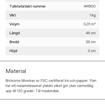
Tullstatistiskt nummer
441900
Vikt
1 kg
Volym
0,01 m³
Längd
44 cm
Bredd
39 cm
Höjd
3 cm
Material
Brickorna tillverkas av FSC-certifierat trä och papper. Ytan
har ett melaminbaserat ytskikt vilket gör ytan värmetålig
upp till 130 grader. Tål maskindisk.