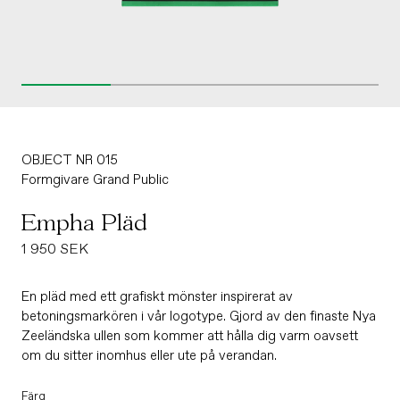
OBJECT NR 015
Formgivare
Grand Public
Empha Pläd
Ordinarie
1 950 SEK
pris
En pläd med ett grafiskt mönster inspirerat av
betoningsmarkören i vår logotype. Gjord av den finaste Nya
Zeeländska ullen som kommer att hålla dig varm oavsett
om du sitter inomhus eller ute på verandan.
Färg