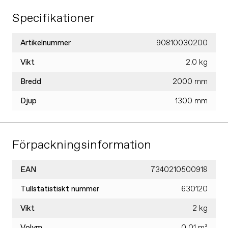
Specifikationer
Artikelnummer
90810030200
Vikt
2.0 kg
Bredd
2000 mm
Djup
1300 mm
Förpackningsinformation
EAN
7340210500918
Tullstatistiskt nummer
630120
Vikt
2 kg
Volym
0,01 m³