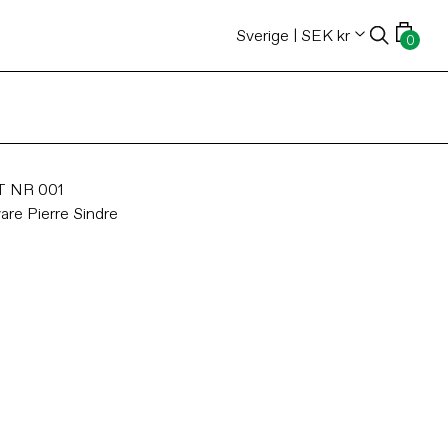
Varukor
Sverige | SEK kr
0
0
artikla
 NR 001
vare
Pierre Sindre