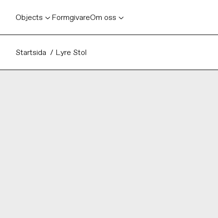
Gå
vidare till
Objects
Formgivare
Om oss
innehåll
Startsida
Lyre Stol